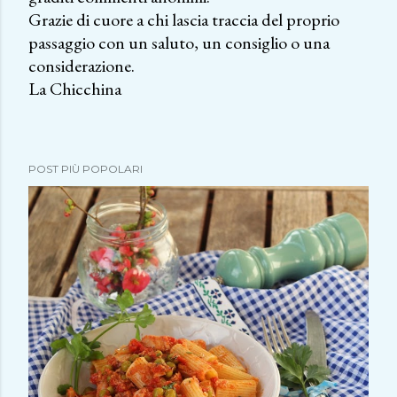
Grazie di cuore a chi lascia traccia del proprio
s
passaggio con un saluto, un consiglio o una
t
considerazione.
a
La Chicchina
u
n
c
o
POST PIÙ POPOLARI
m
m
e
n
t
o