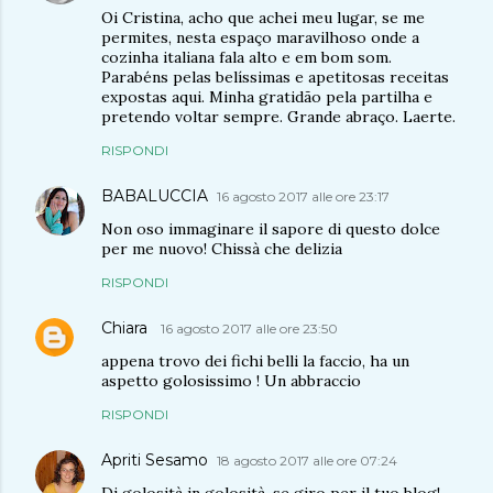
Oi Cristina, acho que achei meu lugar, se me
permites, nesta espaço maravilhoso onde a
cozinha italiana fala alto e em bom som.
Parabéns pelas belíssimas e apetitosas receitas
expostas aqui. Minha gratidão pela partilha e
pretendo voltar sempre. Grande abraço. Laerte.
RISPONDI
BABALUCCIA
16 agosto 2017 alle ore 23:17
Non oso immaginare il sapore di questo dolce
per me nuovo! Chissà che delizia
RISPONDI
Chiara
16 agosto 2017 alle ore 23:50
appena trovo dei fichi belli la faccio, ha un
aspetto golosissimo ! Un abbraccio
RISPONDI
Apriti Sesamo
18 agosto 2017 alle ore 07:24