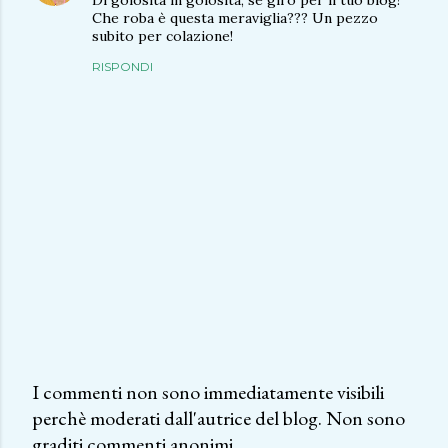
Di golosità in golosità, se giro per il tuo blog!
Che roba è questa meraviglia??? Un pezzo
subito per colazione!
RISPONDI
I commenti non sono immediatamente visibili
perchè moderati dall'autrice del blog. Non sono
P
graditi commenti anonimi.
o